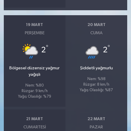
19 MART
20 MART
PERŞEMBE
CUMA
°
°
2
2
Bölgesel düzensiz yağmur
Şiddetli yağmurlu
yağışlı
Nem: %98
Rüzgar: 8 km/h
Nem: %80
Yağış Olasılığı: %87
Rüzgar: 9 km/h
Yağış Olasılığı: %79
21 MART
22 MART
CUMARTESI
PAZAR