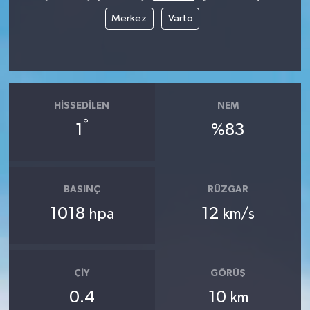
Merkez
Varto
HISSEDILEN
NEM
°
1
%83
BASINÇ
RÜZGAR
1018
12
hpa
km/s
ÇIY
GÖRÜŞ
0.4
10
km