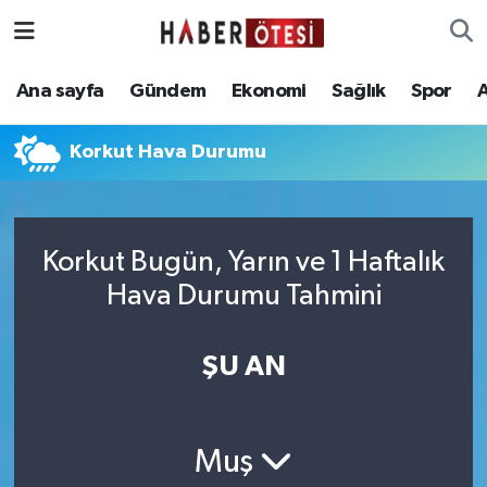
Ana sayfa
Eskişehir Nöbetçi Eczaneler
Ana sayfa
Gündem
Ekonomi
Sağlık
Spor
Gündem
Eskişehir Hava Durumu
Korkut Hava Durumu
Ekonomi
Eskişehir Namaz Vakitleri
Sağlık
Eskişehir Trafik Yoğunluk Haritası
Korkut Bugün, Yarın ve 1 Haftalık
Hava Durumu Tahmini
Spor
Süper Lig Puan Durumu ve Fikstür
Asayiş
Tüm Manşetler
ŞU AN
Teknoloji
Son Dakika Haberleri
Muş
Haber Arşivi