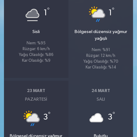
°
°
1
1
Sisli
Bölgesel düzensiz yağmur
yağışlı
Nem: %95
Rüzgar: 6 km/h
Nem: %91
Yağış Olasılığı: %86
Rüzgar: 12 km/h
Kar Olasılığı: %9
Yağış Olasılığı: %70
Kar Olasılığı: %14
23 MART
24 MART
PAZARTESI
SALI
°
°
3
3
Bölgesel düzensiz yağmur
Bulutlu