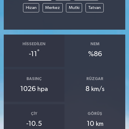
Hizan
Merkez
Mutki
Tatvan
HISSEDILEN
NEM
°
-11
%86
BASINÇ
RÜZGAR
1026
8
hpa
km/s
ÇIY
GÖRÜŞ
-10.5
10
km