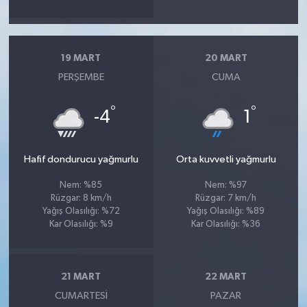
19 MART
20 MART
PERŞEMBE
CUMA
°
°
-4
1
Hafif dondurucu yağmurlu
Orta kuvvetli yağmurlu
Nem: %85
Nem: %97
Rüzgar: 8 km/h
Rüzgar: 7 km/h
Yağış Olasılığı: %72
Yağış Olasılığı: %89
Kar Olasılığı: %9
Kar Olasılığı: %36
21 MART
22 MART
CUMARTESI
PAZAR