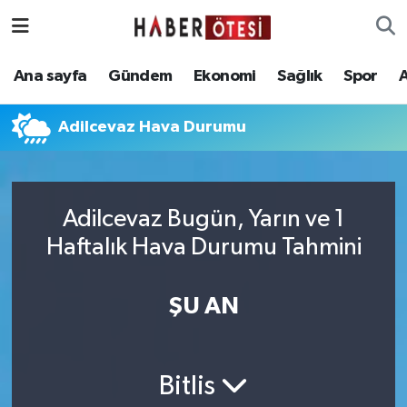
Ana sayfa
Eskişehir Nöbetçi Eczaneler
Ana sayfa
Gündem
Ekonomi
Sağlık
Spor
Gündem
Eskişehir Hava Durumu
Adilcevaz Hava Durumu
Ekonomi
Eskişehir Namaz Vakitleri
Sağlık
Eskişehir Trafik Yoğunluk Haritası
Adilcevaz Bugün, Yarın ve 1
Haftalık Hava Durumu Tahmini
Spor
Süper Lig Puan Durumu ve Fikstür
Asayiş
Tüm Manşetler
ŞU AN
Teknoloji
Son Dakika Haberleri
Bitlis
Haber Arşivi