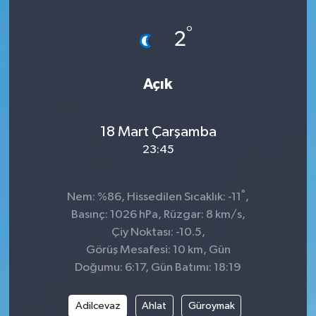
°
2
Açık
18 Mart Çarşamba
23:45
°
Nem: %86, Hissedilen Sıcaklık: -11
,
Basınç: 1026 hPa, Rüzgar: 8 km/s,
Çiy Noktası: -10.5,
Görüş Mesafesi: 10 km, Gün
Doğumu: 6:17, Gün Batımı: 18:19
Adilcevaz
Ahlat
Güroymak