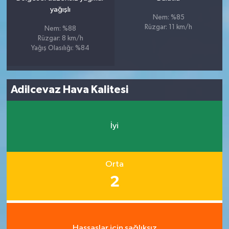
yağışlı
Nem: %85
Rüzgar: 11 km/h
Nem: %88
Rüzgar: 8 km/h
Yağış Olasılığı: %84
Adilcevaz Hava Kalitesi
İyi
Orta
2
Hassaslar için sağlıksız