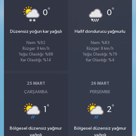
°
°
0
0
Düzensiz yoğun kar yağışlı
Hafif dondurucu yağmurlu
Nem: %92
Nem: %83
Rüzgar: 9 km/h
Rüzgar: 8 km/h
Yağış Olasılığı: %88
Yağış Olasılığı: %79
Kar Olasılığı: %14
Kar Olasılığı: %4
25 MART
26 MART
ÇARŞAMBA
PERŞEMBE
°
°
1
2
Bölgesel düzensiz yağmur
Bölgesel düzensiz yağmur
yağışlı
yağışlı