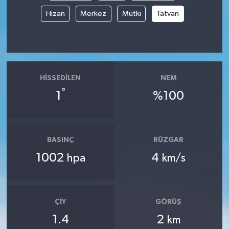
Hizan
Merkez
Mutki
Tatvan
HISSEDILEN
NEM
°
1
%100
BASINÇ
RÜZGAR
1002
4
hpa
km/s
ÇIY
GÖRÜŞ
1.4
2
km