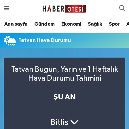
Ana sayfa
Eskişehir Nöbetçi Eczaneler
Ana sayfa
Gündem
Ekonomi
Sağlık
Spor
Gündem
Eskişehir Hava Durumu
Tatvan Hava Durumu
Ekonomi
Eskişehir Namaz Vakitleri
Sağlık
Eskişehir Trafik Yoğunluk Haritası
Tatvan Bugün, Yarın ve 1 Haftalık
Hava Durumu Tahmini
Spor
Süper Lig Puan Durumu ve Fikstür
Asayiş
Tüm Manşetler
ŞU AN
Teknoloji
Son Dakika Haberleri
Bitlis
Haber Arşivi