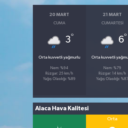
20 MART
21 MART
CUMA
CUMARTESI
°
°
3
6
Orta kuvvetli yağmurlu
Orta kuvvetli yağmu
Nem: %94
Nem: %79
Rüzgar: 25 km/h
Rüzgar: 14 km/h
Yağış Olasılığı: %89
Yağış Olasılığı: %8
Alaca Hava Kalitesi
Orta