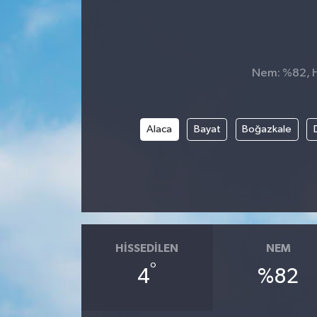
Nem: %82, Hi
Alaca
Bayat
Boğazkale
HISSEDILEN
NEM
°
4
%82