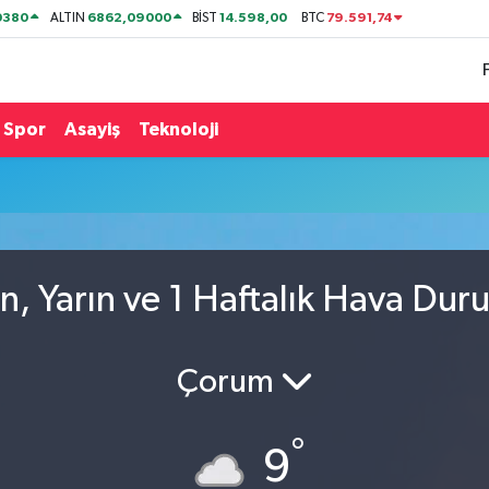
0380
6862,09000
14.598,00
79.591,74
ALTIN
BİST
BTC
Spor
Asayiş
Teknoloji
n, Yarın ve 1 Haftalık Hava Dur
Çorum
°
9