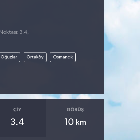
Noktası: 3.4,
1
Oğuzlar
Ortaköy
Osmancık
ÇIY
GÖRÜŞ
3.4
10
km