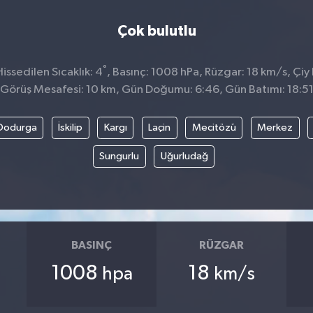
Çok bulutlu
°
ssedilen Sıcaklık: 4
, Basınç: 1008 hPa, Rüzgar: 18 km/s, Çiy 
Görüş Mesafesi: 10 km, Gün Doğumu: 6:46, Gün Batımı: 18:5
Dodurga
İskilip
Kargı
Laçin
Mecitözü
Merkez
Sungurlu
Uğurludağ
BASINÇ
RÜZGAR
1008
18
hpa
km/s