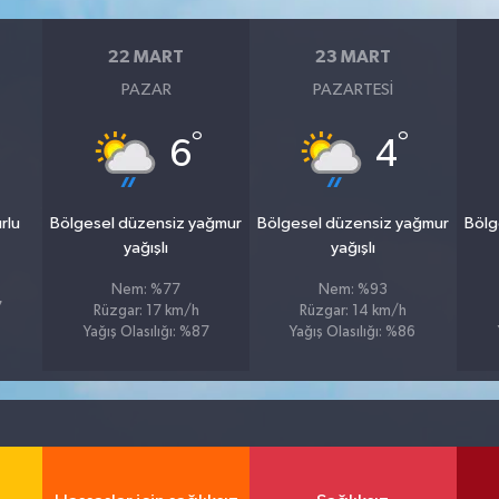
22 MART
23 MART
PAZAR
PAZARTESI
°
°
6
4
rlu
Bölgesel düzensiz yağmur
Bölgesel düzensiz yağmur
Bölg
yağışlı
yağışlı
Nem: %77
Nem: %93
7
Rüzgar: 17 km/h
Rüzgar: 14 km/h
Yağış Olasılığı: %87
Yağış Olasılığı: %86