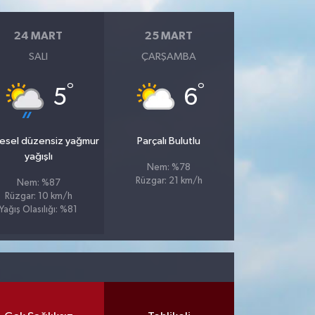
24 MART
25 MART
SALI
ÇARŞAMBA
°
°
5
6
esel düzensiz yağmur
Parçalı Bulutlu
yağışlı
Nem: %78
Rüzgar: 21 km/h
Nem: %87
Rüzgar: 10 km/h
Yağış Olasılığı: %81