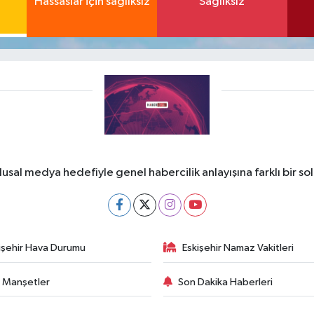
Hassaslar için sağlıksız
Sağlıksız
lusal medya hedefiyle genel habercilik anlayışına farklı bir so
işehir Hava Durumu
Eskişehir Namaz Vakitleri
 Manşetler
Son Dakika Haberleri