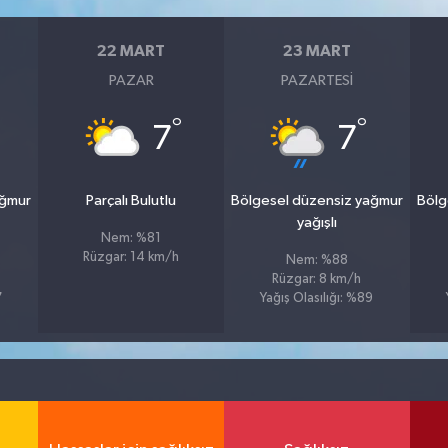
22 MART
23 MART
PAZAR
PAZARTESI
°
°
7
7
ağmur
Parçalı Bulutlu
Bölgesel düzensiz yağmur
Bölg
yağışlı
Nem: %81
Rüzgar: 14 km/h
Nem: %88
Rüzgar: 8 km/h
7
Yağış Olasılığı: %89