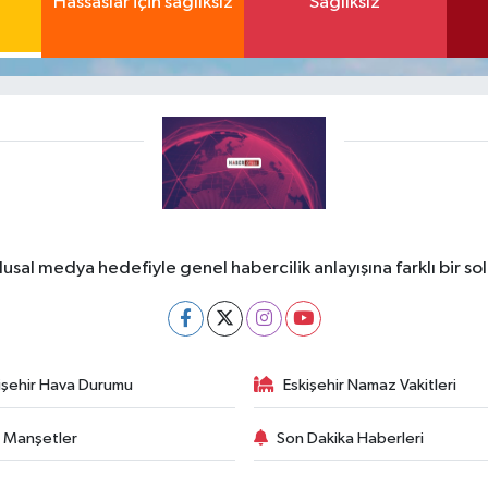
Hassaslar için sağlıksız
Sağlıksız
lusal medya hedefiyle genel habercilik anlayışına farklı bir so
işehir Hava Durumu
Eskişehir Namaz Vakitleri
 Manşetler
Son Dakika Haberleri