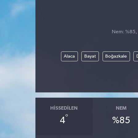
Nem: %85, H
Alaca
Bayat
Boğazkale
HISSEDILEN
NEM
°
4
%85