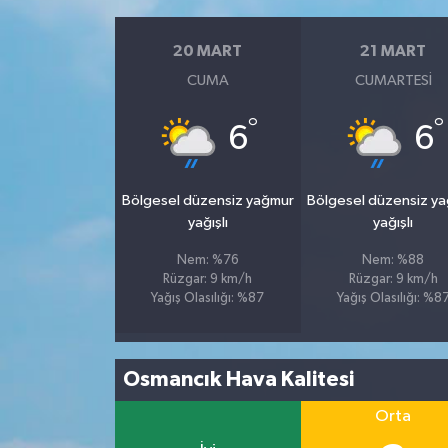
20 MART
21 MART
CUMA
CUMARTESI
°
°
6
6
Bölgesel düzensiz yağmur
Bölgesel düzensiz y
yağışlı
yağışlı
Nem: %76
Nem: %88
Rüzgar: 9 km/h
Rüzgar: 9 km/h
Yağış Olasılığı: %87
Yağış Olasılığı: %8
Osmancık Hava Kalitesi
Orta