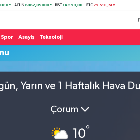
0380
6862,09000
14.598,00
79.591,74
ALTIN
BİST
BTC
Spor
Asayiş
Teknoloji
mu
ün, Yarın ve 1 Haftalık Hava D
Çorum
°
10