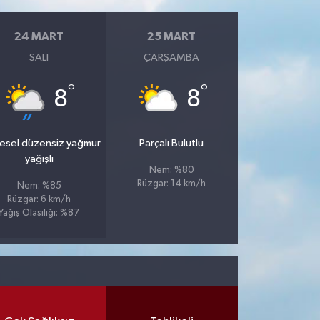
24 MART
25 MART
SALI
ÇARŞAMBA
°
°
8
8
esel düzensiz yağmur
Parçalı Bulutlu
yağışlı
Nem: %80
Rüzgar: 14 km/h
Nem: %85
Rüzgar: 6 km/h
Yağış Olasılığı: %87