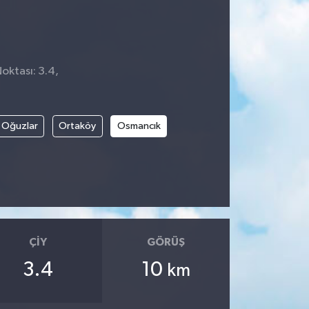
Noktası: 3.4,
1
Oğuzlar
Ortaköy
Osmancık
ÇIY
GÖRÜŞ
3.4
10
km