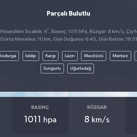
Parçalı Bulutlu
°
issedilen Sıcaklık: 4
, Basınç: 1011 hPa, Rüzgar: 8 km/s, Çiy 
Görüş Mesafesi: 10 km, Gün Doğumu: 6:45, Gün Batımı: 18:5
Dodurga
İskilip
Kargı
Laçin
Mecitözü
Merkez
Sungurlu
Uğurludağ
BASINÇ
RÜZGAR
1011
8
hpa
km/s