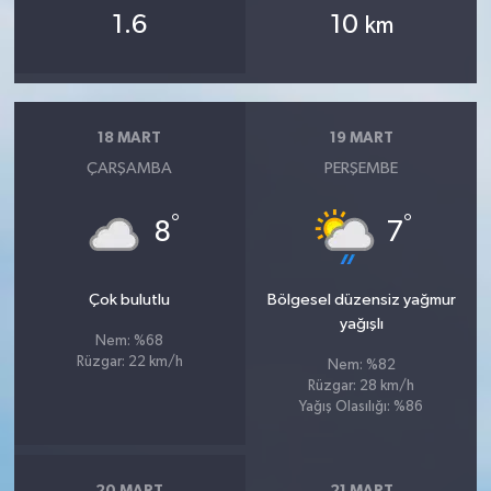
1.6
10
km
18 MART
19 MART
ÇARŞAMBA
PERŞEMBE
°
°
8
7
Çok bulutlu
Bölgesel düzensiz yağmur
yağışlı
Nem: %68
Rüzgar: 22 km/h
Nem: %82
Rüzgar: 28 km/h
Yağış Olasılığı: %86