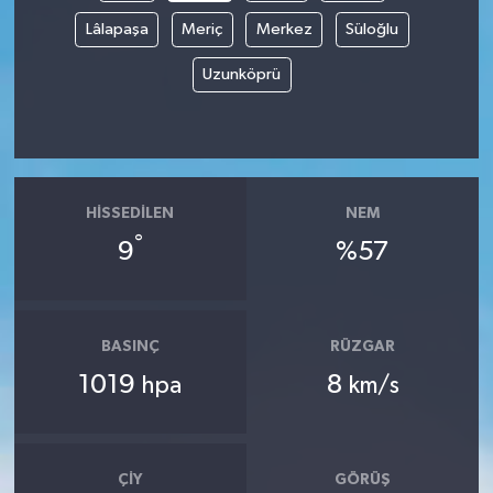
Lâlapaşa
Meriç
Merkez
Süloğlu
Uzunköprü
HISSEDILEN
NEM
°
9
%57
BASINÇ
RÜZGAR
1019
8
hpa
km/s
ÇIY
GÖRÜŞ