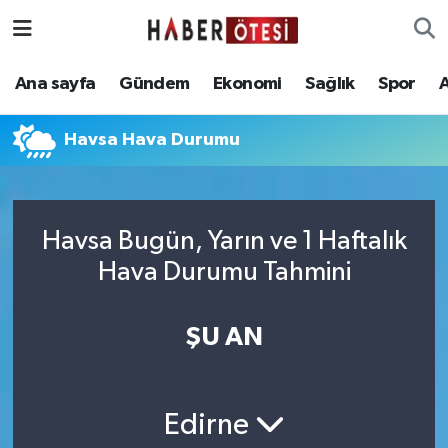
Ana sayfa
Eskişehir Nöbetçi Eczaneler
Ana sayfa
Gündem
Ekonomi
Sağlık
Spor
Gündem
Eskişehir Hava Durumu
Havsa Hava Durumu
Ekonomi
Eskişehir Namaz Vakitleri
Sağlık
Eskişehir Trafik Yoğunluk Haritası
Havsa Bugün, Yarın ve 1 Haftalık
Hava Durumu Tahmini
Spor
Süper Lig Puan Durumu ve Fikstür
Asayiş
Tüm Manşetler
ŞU AN
Teknoloji
Son Dakika Haberleri
Edirne
Haber Arşivi