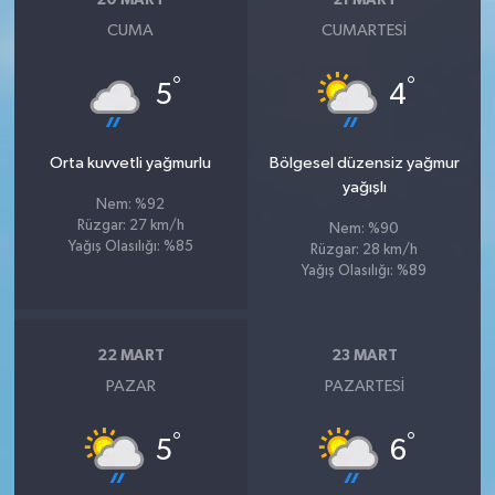
20 MART
21 MART
CUMA
CUMARTESI
°
°
5
4
Orta kuvvetli yağmurlu
Bölgesel düzensiz yağmur
yağışlı
Nem: %92
Rüzgar: 27 km/h
Nem: %90
Yağış Olasılığı: %85
Rüzgar: 28 km/h
Yağış Olasılığı: %89
22 MART
23 MART
PAZAR
PAZARTESI
°
°
5
6