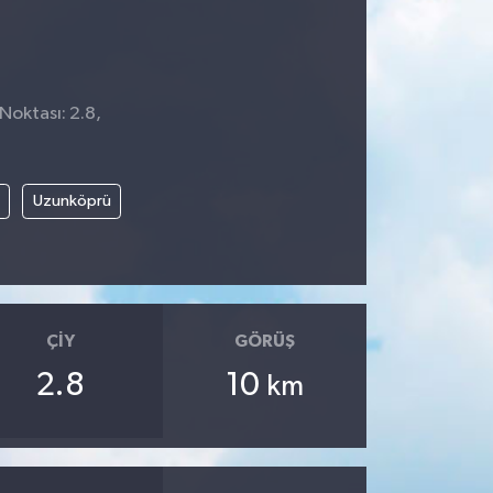
Noktası: 2.8,
4
Uzunköprü
ÇIY
GÖRÜŞ
2.8
10
km