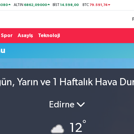
0380
6862,09000
14.598,00
79.591,74
ALTIN
BİST
BTC
Spor
Asayiş
Teknoloji
mu
ün, Yarın ve 1 Haftalık Hava D
Edirne
°
12