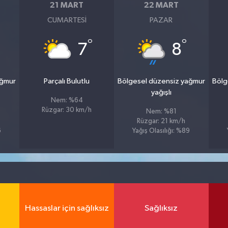
21 MART
22 MART
CUMARTESI
PAZAR
°
°
7
8
ağmur
Parçalı Bulutlu
Bölgesel düzensiz yağmur
Bölg
yağışlı
Nem: %64
Rüzgar: 30 km/h
Nem: %81
Rüzgar: 21 km/h
6
Yağış Olasılığı: %89
Hassaslar için sağlıksız
Sağlıksız