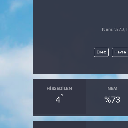
Nem: %73, Hi
Enez
Havsa
HISSEDILEN
NEM
°
4
%73