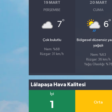
19 MART
20 MART
PERŞEMBE
CUMA
°
°
7
6
Çok bulutlu
Bölgesel düzensiz y
yağışlı
Nem: %68
Rüzgar: 31 km/h
Nem: %63
Rüzgar: 36 km/h
Yağış Olasılığı: %7
Lâlapaşa Hava Kalitesi
İyi
1
Orta