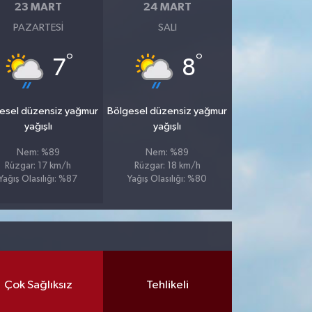
23 MART
24 MART
PAZARTESI
SALI
°
°
7
8
esel düzensiz yağmur
Bölgesel düzensiz yağmur
yağışlı
yağışlı
Nem: %89
Nem: %89
Rüzgar: 17 km/h
Rüzgar: 18 km/h
Yağış Olasılığı: %87
Yağış Olasılığı: %80
Çok Sağlıksız
Tehlikeli