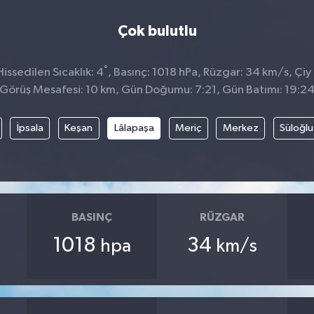
Çok bulutlu
°
ssedilen Sıcaklık: 4
, Basınç: 1018 hPa, Rüzgar: 34 km/s, Çiy 
Görüş Mesafesi: 10 km, Gün Doğumu: 7:21, Gün Batımı: 19:2
İpsala
Keşan
Lâlapaşa
Meriç
Merkez
Süloğlu
BASINÇ
RÜZGAR
1018
34
hpa
km/s