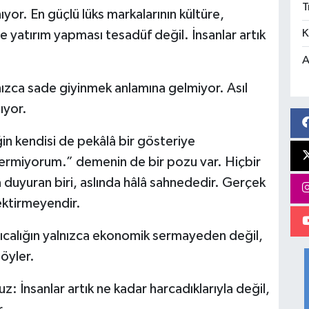
T
or. En güçlü lüks markalarının kültüre,
K
 yatırım yapması tesadüf değil. İnsanlar artık
A
nızca sade giyinmek anlamına gelmiyor. Asıl
ıyor.
liğin kendisi de pekâlâ bir gösteriye
termiyorum.” demenin de bir pozu var. Hiçbir
a duyuran biri, aslında hâlâ sahnededir. Gerçek
rektirmeyendir.
ıcalığın yalnızca ekonomik sermayeden değil,
öyler.
: İnsanlar artık ne kadar harcadıklarıyla değil,