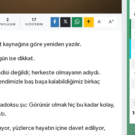
2
17
-
+
A
A
PAYLAŞIM
GÖSTERIM
t kaynağına göre yeniden yazılır.
ün ise dikkat.
disi değildi; herkeste olmayanın adıydı.
ndimizle baş başa kalabildiğimiz birkaç
adoksu şu: Görünür olmak hiç bu kadar kolay,
tı.
1
or, yüzlerce hayatın içine davet ediliyor,