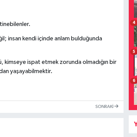
4
tinebilenler.
ğil; insan kendi içinde anlam bulduğunda
5
ksü, kimseye ispat etmek zorunda olmadığın bir
dan yaşayabilmektir.
6
SONRAKI
Y