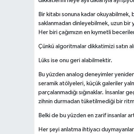
dikkatlerini neye ayırdıklarıyla ayrışıyo
Bir kitabı sonuna kadar okuyabilmek, b
saklanmadan dinleyebilmek, uzun bir 
Her biri çağımızın en kıymetli beceril
Çünkü algoritmalar dikkatimizi satın al
Lüks ise onu geri alabilmektir.
Bu yüzden analog deneyimler yeniden d
seramik atölyeleri, küçük galeriler yal
parçalanmadığı sığınaklar. İnsanlar g
zihnin durmadan tüketilmediği bir ritm
Belki de bu yüzden en zarif insanlar ar
Her şeyi anlatma ihtiyacı duymayanlar