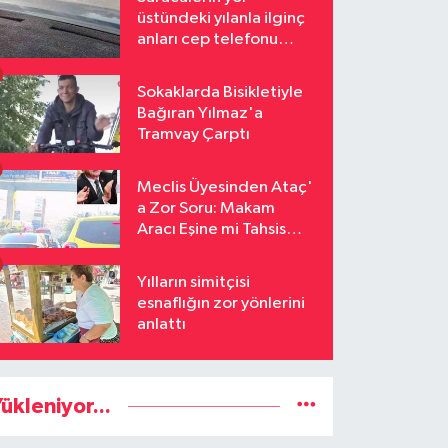
üstündeki yılanla ilginç
anları cep telefonu
kamerasına yansıdı
Sokaklarda Bisikletiyle
Bağıran Yılmaz'a
Tramvay Çarptı
Meclis Üyesinden Ataç'
a Zor Soru: Makam
Aracı Eşine mi Tahsis
Edildi
Yılların simitçisi
esnaflığın zor yönlerini
anlattı
ükleniyor...