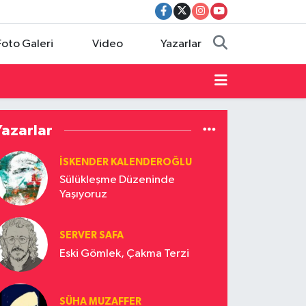
Foto Galeri
Video
Yazarlar
Yazarlar
İSKENDER KALENDEROĞLU
Sülükleşme Düzeninde
Yaşıyoruz
SERVER SAFA
Eski Gömlek, Çakma Terzi
SÜHA MUZAFFER