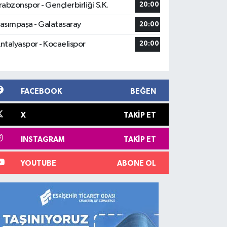
rabzonspor - Gençlerbirliği S.K.
20:00
asımpaşa - Galatasaray
20:00
ntalyaspor - Kocaelispor
20:00
FACEBOOK
BEĞEN
X
TAKIP ET
INSTAGRAM
TAKIP ET
YOUTUBE
ABONE OL