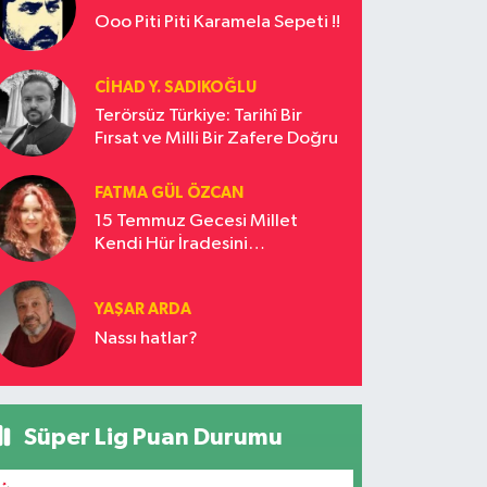
Ooo Piti Piti Karamela Sepeti !!
CIHAD Y. SADIKOĞLU
Terörsüz Türkiye: Tarihî Bir
Fırsat ve Milli Bir Zafere Doğru
FATMA GÜL ÖZCAN
15 Temmuz Gecesi Millet
Kendi Hür İradesini
Savunmuştur
YAŞAR ARDA
Nassı hatlar?
Süper Lig Puan Durumu