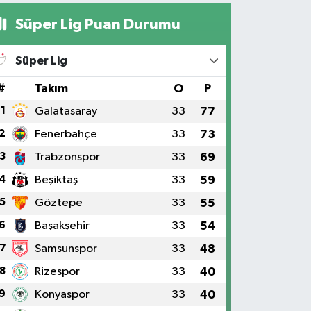
Süper Lig Puan Durumu
Süper Lig
#
Takım
O
P
1
Galatasaray
33
77
2
Fenerbahçe
33
73
3
Trabzonspor
33
69
4
Beşiktaş
33
59
5
Göztepe
33
55
6
Başakşehir
33
54
7
Samsunspor
33
48
8
Rizespor
33
40
9
Konyaspor
33
40