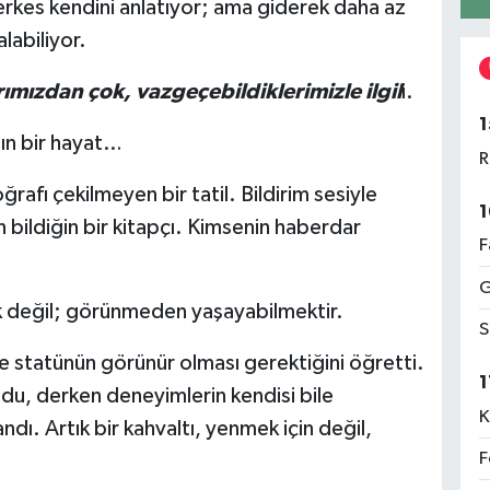
erkes kendini anlatıyor; ama giderek daha az
labiliyor.
ımızdan çok, vazgeçebildiklerimizle ilgil
i.
1
n bir hayat…
R
afı çekilmeyen bir tatil. Bildirim sesiyle
1
 bildiğin bir kitapçı. Kimsenin haberdar
F
G
k değil; görünmeden yaşayabilmektir.
S
e statünün görünür olması gerektiğini öğretti.
1
ldu, derken deneyimlerin kendisi bile
K
ı. Artık bir kahvaltı, yenmek için değil,
F