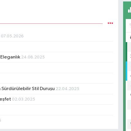
r
07.05.2026
 Eleganlık
24.08.2025
5
 Sürdürülebilir Stil Duruşu
22.04.2025
keşfet
02.03.2025
4