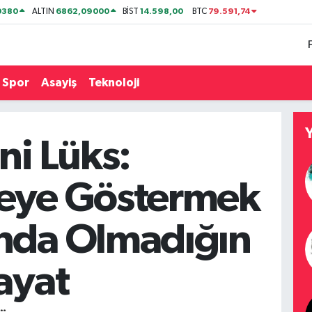
0380
6862,09000
14.598,00
79.591,74
ALTIN
BİST
BTC
Spor
Asayiş
Teknoloji
ni Lüks:
eye Göstermek
nda Olmadığın
ayat