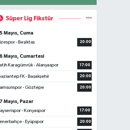
Süper Lig Fikstür
5 Mayıs, Cuma
izespor - Beşiktaş
20:00
6 Mayıs, Cumartesi
atih Karagümrük - Alanyaspor
17:00
aziantep FK - Başakşehir
20:00
amsunspor - Göztepe
20:00
7 Mayıs, Pazar
ayserispor - Konyaspor
17:00
enerbahçe - Eyüpspor
20:00