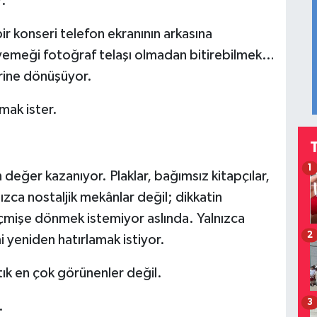
r.
ir konseri telefon ekranının arkasına
yemeği fotoğraf telaşı olmadan bitirebilmek…
erine dönüşüyor.
mak ister.
1
eğer kazanıyor. Plaklar, bağımsız kitapçılar,
nızca nostaljik mekânlar değil; dikkatin
eçmişe dönmek istemiyor aslında. Yalnızca
2
i yeniden hatırlamak istiyor.
tık en çok görünenler değil.
3
.