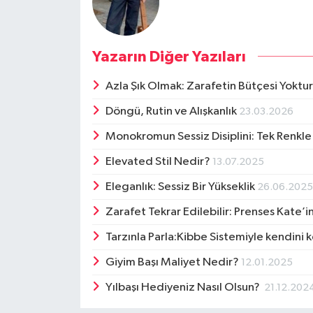
Yazarın Diğer Yazıları
Azla Şık Olmak: Zarafetin Bütçesi Yoktu
Döngü, Rutin ve Alışkanlık
23.03.2026
Monokromun Sessiz Disiplini: Tek Renkle
Elevated Stil Nedir?
13.07.2025
Eleganlık: Sessiz Bir Yükseklik
26.06.202
Zarafet Tekrar Edilebilir: Prenses Kate’in
Tarzınla Parla:Kibbe Sistemiyle kendini 
Giyim Başı Maliyet Nedir?
12.01.2025
Yılbaşı Hediyeniz Nasıl Olsun?
21.12.202