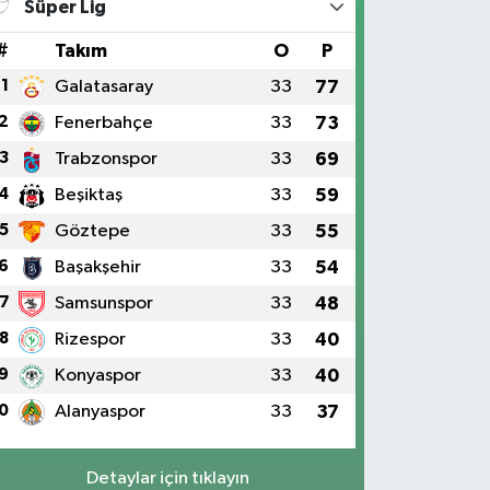
Süper Lig
#
Takım
O
P
1
Galatasaray
33
77
2
Fenerbahçe
33
73
3
Trabzonspor
33
69
4
Beşiktaş
33
59
5
Göztepe
33
55
6
Başakşehir
33
54
7
Samsunspor
33
48
8
Rizespor
33
40
9
Konyaspor
33
40
0
Alanyaspor
33
37
Detaylar için tıklayın