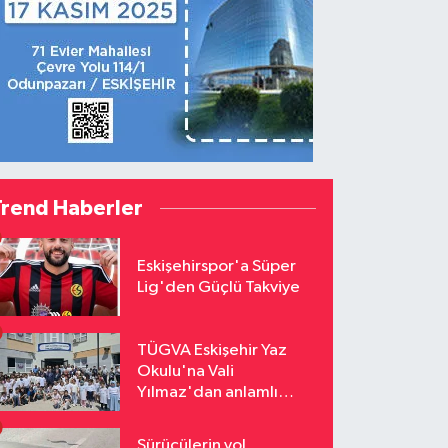
Trend Haberler
Eskişehirspor'a Süper
Lig'den Güçlü Takviye
TÜGVA Eskişehir Yaz
Okulu'na Vali
Yılmaz'dan anlamlı
ziyaret
Sürücülerin yol