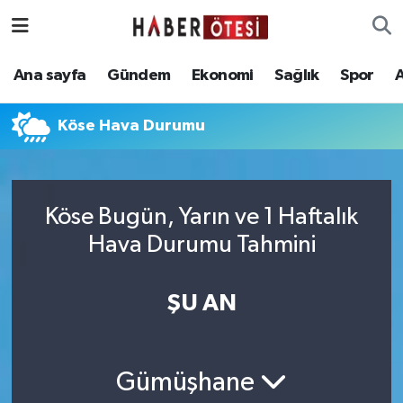
Ana sayfa
Eskişehir Nöbetçi Eczaneler
Ana sayfa
Gündem
Ekonomi
Sağlık
Spor
Gündem
Eskişehir Hava Durumu
Köse Hava Durumu
Ekonomi
Eskişehir Namaz Vakitleri
Sağlık
Eskişehir Trafik Yoğunluk Haritası
Köse Bugün, Yarın ve 1 Haftalık
Hava Durumu Tahmini
Spor
Süper Lig Puan Durumu ve Fikstür
Asayiş
Tüm Manşetler
ŞU AN
Teknoloji
Son Dakika Haberleri
Gümüşhane
Haber Arşivi