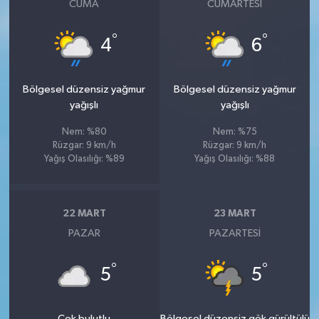
CUMA
CUMARTESI
°
°
4
6
Bölgesel düzensiz yağmur
Bölgesel düzensiz yağmur
yağışlı
yağışlı
Nem: %80
Nem: %75
Rüzgar: 9 km/h
Rüzgar: 9 km/h
Yağış Olasılığı: %89
Yağış Olasılığı: %88
22 MART
23 MART
PAZAR
PAZARTESI
°
°
5
5
Çok bulutlu
Bölgesel düzensiz gök gürültülü