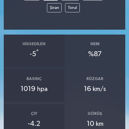
Şiran
Torul
HISSEDILEN
NEM
°
-5
%87
BASINÇ
RÜZGAR
1019
16
hpa
km/s
ÇIY
GÖRÜŞ
-4.2
10
km