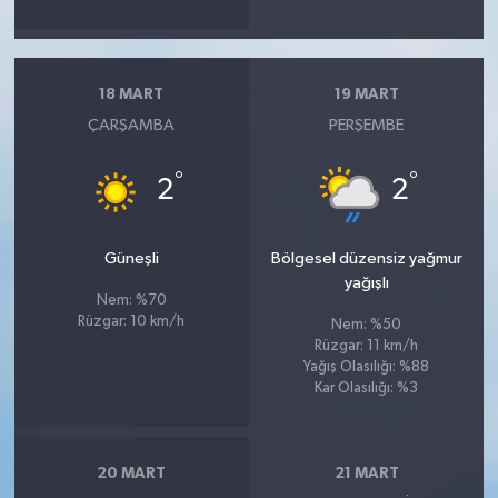
18 MART
19 MART
ÇARŞAMBA
PERŞEMBE
°
°
2
2
Güneşli
Bölgesel düzensiz yağmur
yağışlı
Nem: %70
Rüzgar: 10 km/h
Nem: %50
Rüzgar: 11 km/h
Yağış Olasılığı: %88
Kar Olasılığı: %3
20 MART
21 MART