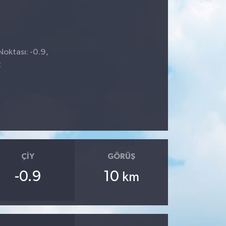
Noktası: -0.9,
2
ÇIY
GÖRÜŞ
-0.9
10
km