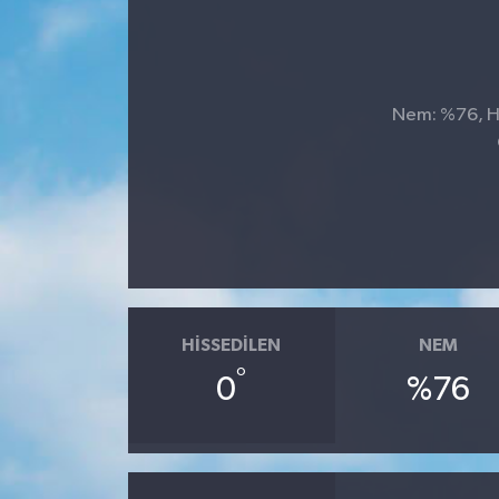
Nem: %76, Hi
HISSEDILEN
NEM
°
0
%76