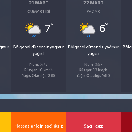
21 MART
22 MART
CUMARTESI
PAZAR
°
°
7
6
ağmur
Bölgesel düzensiz yağmur
Bölgesel düzensiz yağmur
Bölg
yağışlı
yağışlı
Nem: %73
Nem: %67
Rüzgar: 10 km/h
Rüzgar: 13 km/h
8
Yağış Olasılığı: %89
Yağış Olasılığı: %86
Hassaslar için sağlıksız
Sağlıksız