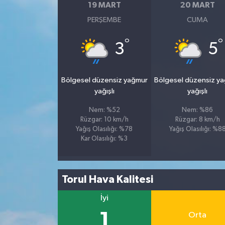
19 MART
20 MART
PERŞEMBE
CUMA
°
°
3
5
Bölgesel düzensiz yağmur
Bölgesel düzensiz y
yağışlı
yağışlı
Nem: %52
Nem: %86
Rüzgar: 10 km/h
Rüzgar: 8 km/h
Yağış Olasılığı: %78
Yağış Olasılığı: %8
Kar Olasılığı: %3
Torul Hava Kalitesi
İyi
1
Orta