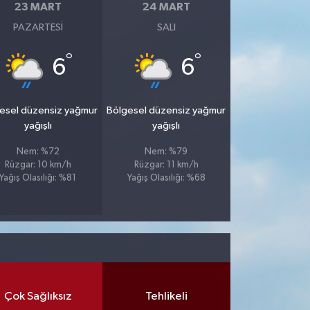
23 MART
24 MART
PAZARTESI
SALI
°
°
6
6
esel düzensiz yağmur
Bölgesel düzensiz yağmur
yağışlı
yağışlı
Nem: %72
Nem: %79
Rüzgar: 10 km/h
Rüzgar: 11 km/h
Yağış Olasılığı: %81
Yağış Olasılığı: %68
Çok Sağlıksız
Tehlikeli