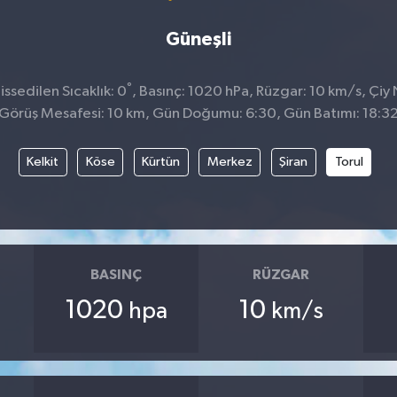
Güneşli
°
ssedilen Sıcaklık: 0
, Basınç: 1020 hPa, Rüzgar: 10 km/s, Çiy 
Görüş Mesafesi: 10 km, Gün Doğumu: 6:30, Gün Batımı: 18:3
Kelkit
Köse
Kürtün
Merkez
Şiran
Torul
BASINÇ
RÜZGAR
1020
10
hpa
km/s