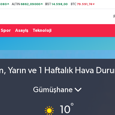
0380
6862,09000
14.598,00
79.591,74
ALTIN
BİST
BTC
Spor
Asayiş
Teknoloji
n, Yarın ve 1 Haftalık Hava Dur
Gümüşhane
°
10