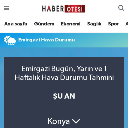
Ana sayfa
Eskişehir Nöbetçi Eczaneler
Ana sayfa
Gündem
Ekonomi
Sağlık
Spor
Gündem
Eskişehir Hava Durumu
Emirgazi Hava Durumu
Ekonomi
Eskişehir Namaz Vakitleri
Sağlık
Eskişehir Trafik Yoğunluk Haritası
Emirgazi Bugün, Yarın ve 1
Haftalık Hava Durumu Tahmini
Spor
Süper Lig Puan Durumu ve Fikstür
Asayiş
Tüm Manşetler
ŞU AN
Teknoloji
Son Dakika Haberleri
Konya
Haber Arşivi