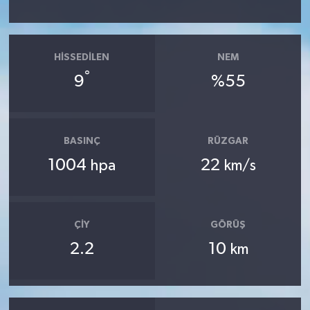
HISSEDILEN
NEM
°
9
%55
BASINÇ
RÜZGAR
1004
22
hpa
km/s
ÇIY
GÖRÜŞ
2.2
10
km