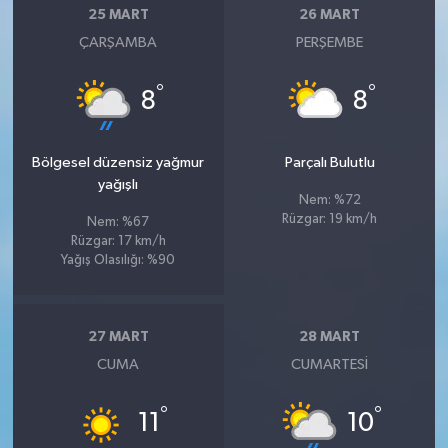
25 MART
26 MART
ÇARŞAMBA
PERŞEMBE
°
°
8
8
Bölgesel düzensiz yağmur
Parçalı Bulutlu
yağışlı
Nem: %72
Rüzgar: 19 km/h
Nem: %67
Rüzgar: 17 km/h
Yağış Olasılığı: %90
27 MART
28 MART
CUMA
CUMARTESI
°
°
11
10