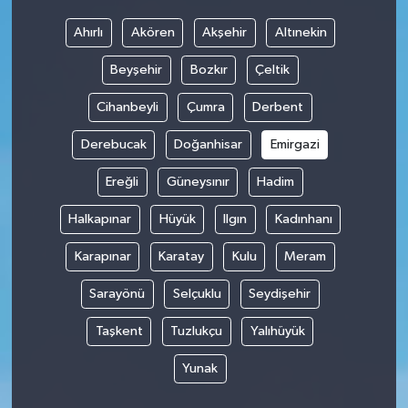
Ahırlı
Akören
Akşehir
Altınekin
Beyşehir
Bozkır
Çeltik
Cihanbeyli
Çumra
Derbent
Derebucak
Doğanhisar
Emirgazi
Ereğli
Güneysınır
Hadim
Halkapınar
Hüyük
Ilgın
Kadınhanı
Karapınar
Karatay
Kulu
Meram
Sarayönü
Selçuklu
Seydişehir
Taşkent
Tuzlukçu
Yalıhüyük
Yunak