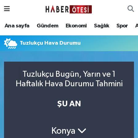
Ana sayfa
Eskişehir Nöbetçi Eczaneler
Ana sayfa
Gündem
Ekonomi
Sağlık
Spor
Gündem
Eskişehir Hava Durumu
Tuzlukçu Hava Durumu
Ekonomi
Eskişehir Namaz Vakitleri
Sağlık
Eskişehir Trafik Yoğunluk Haritası
Tuzlukçu Bugün, Yarın ve 1
Haftalık Hava Durumu Tahmini
Spor
Süper Lig Puan Durumu ve Fikstür
Asayiş
Tüm Manşetler
ŞU AN
Teknoloji
Son Dakika Haberleri
Konya
Haber Arşivi