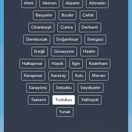
Ahırlı
Akören
Akşehir
Altınekin
Beyşehir
Bozkır
Çeltik
Cihanbeyli
Çumra
Derbent
Derebucak
Doğanhisar
Emirgazi
Ereğli
Güneysınır
Hadim
Halkapınar
Hüyük
Ilgın
Kadınhanı
Karapınar
Karatay
Kulu
Meram
Sarayönü
Selçuklu
Seydişehir
Taşkent
Tuzlukçu
Yalıhüyük
Yunak