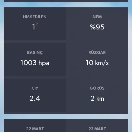
HISSEDILEN
NEM
°
1
%95
BASINÇ
RÜZGAR
1003
10
hpa
km/s
ÇIY
GÖRÜŞ
2.4
2
km
22 MART
23 MART