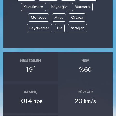
Kavaklıdere
Köyceğiz
Marmaris
Menteşe
Milas
Ortaca
Seydikemer
Ula
Yatağan
HISSEDILEN
NEM
°
19
%60
BASINÇ
RÜZGAR
1014
20
hpa
km/s