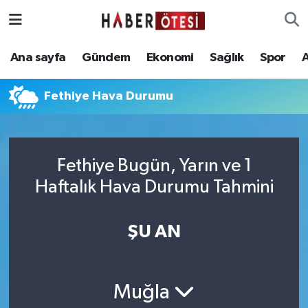
Ana sayfa
Eskişehir Nöbetçi Eczaneler
Ana sayfa
Gündem
Ekonomi
Sağlık
Spor
Gündem
Eskişehir Hava Durumu
Fethiye Hava Durumu
Ekonomi
Eskişehir Namaz Vakitleri
Sağlık
Eskişehir Trafik Yoğunluk Haritası
Fethiye Bugün, Yarın ve 1
Haftalık Hava Durumu Tahmini
Spor
Süper Lig Puan Durumu ve Fikstür
Asayiş
Tüm Manşetler
ŞU AN
Teknoloji
Son Dakika Haberleri
Muğla
Haber Arşivi