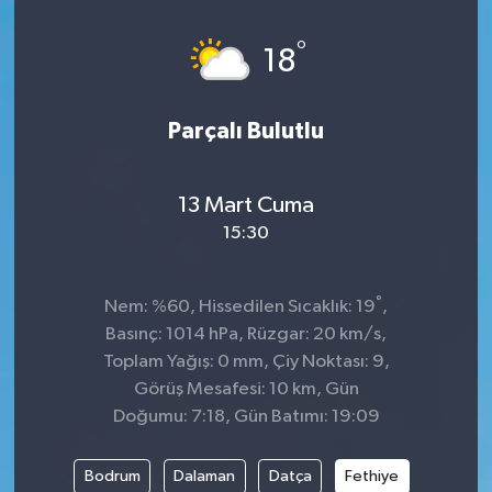
°
18
Parçalı Bulutlu
13 Mart Cuma
15:30
°
Nem: %60, Hissedilen Sıcaklık: 19
,
Basınç: 1014 hPa, Rüzgar: 20 km/s,
Toplam Yağış: 0 mm, Çiy Noktası: 9,
Görüş Mesafesi: 10 km, Gün
Doğumu: 7:18, Gün Batımı: 19:09
Bodrum
Dalaman
Datça
Fethiye