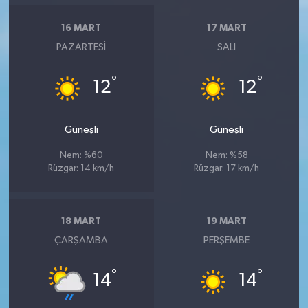
16 MART
17 MART
PAZARTESI
SALI
°
°
12
12
Güneşli
Güneşli
Nem: %60
Nem: %58
Rüzgar: 14 km/h
Rüzgar: 17 km/h
18 MART
19 MART
ÇARŞAMBA
PERŞEMBE
°
°
14
14