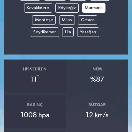
Kavaklıdere
Köyceğiz
Marmaris
Menteşe
Milas
Ortaca
Seydikemer
Ula
Yatağan
HISSEDILEN
NEM
°
11
%87
BASINÇ
RÜZGAR
1008
12
hpa
km/s