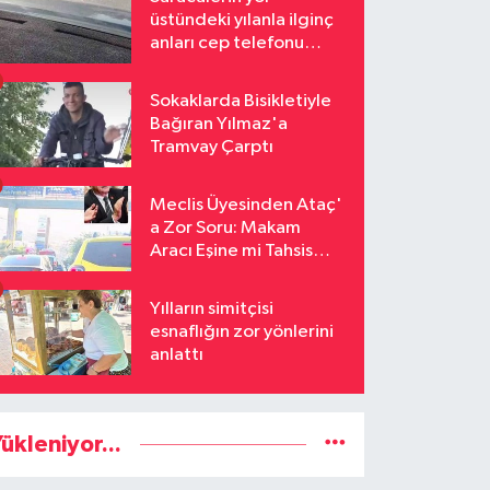
üstündeki yılanla ilginç
anları cep telefonu
kamerasına yansıdı
Sokaklarda Bisikletiyle
Bağıran Yılmaz'a
Tramvay Çarptı
Meclis Üyesinden Ataç'
a Zor Soru: Makam
Aracı Eşine mi Tahsis
Edildi
Yılların simitçisi
esnaflığın zor yönlerini
anlattı
ükleniyor...