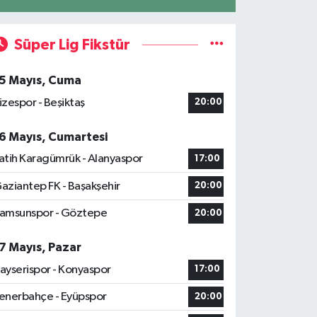
Süper Lig Fikstür
5 Mayıs, Cuma
izespor - Beşiktaş
20:00
6 Mayıs, Cumartesi
atih Karagümrük - Alanyaspor
17:00
aziantep FK - Başakşehir
20:00
amsunspor - Göztepe
20:00
7 Mayıs, Pazar
ayserispor - Konyaspor
17:00
enerbahçe - Eyüpspor
20:00