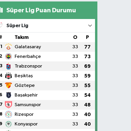
Süper Lig Puan Durumu
Süper Lig
#
Takım
O
P
1
Galatasaray
33
77
2
Fenerbahçe
33
73
3
Trabzonspor
33
69
4
Beşiktaş
33
59
5
Göztepe
33
55
6
Başakşehir
33
54
7
Samsunspor
33
48
8
Rizespor
33
40
9
Konyaspor
33
40