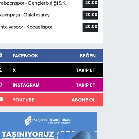
rabzonspor - Gençlerbirliği S.K.
20:00
asımpaşa - Galatasaray
20:00
ntalyaspor - Kocaelispor
20:00
FACEBOOK
BEĞEN
X
TAKIP ET
INSTAGRAM
TAKIP ET
YOUTUBE
ABONE OL