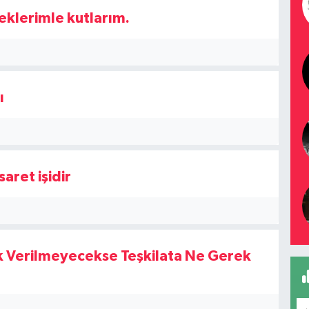
okta, o vaadin unutulduğunu gösteriyor.
eklerimle kutlarım.
 İstanbul, Ankara, İzmir gibi büyükşehirlerin kaybı yetmezmiş
n ilçe kongrelerinde de taban adeta yok sayıldı.
lerinde “anket” denildi, ama anketler teşkilat üyelerinin
ı
iminin tercihlerini yansıttı.
rkezden gelen talimatla hareket etmek zorunda bırakıldı.
abanın sesine kulak verilmeyecekse, teşkilata ne gerek
aret işidir
ığı …
marlarında dolaşan kandır.
de durur.
ak Verilmeyecekse Teşkilata Ne Gerek
ı seçimlerinde Erdoğan’ın zaferi, teşkilatın fedakârlığıyla
el seçimlerinde aynı teşkilat, “Bize danışılmadı” diyerek