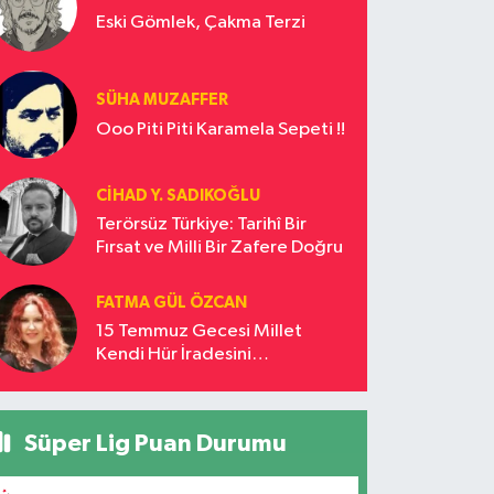
Eski Gömlek, Çakma Terzi
SÜHA MUZAFFER
Ooo Piti Piti Karamela Sepeti !!
CIHAD Y. SADIKOĞLU
Terörsüz Türkiye: Tarihî Bir
Fırsat ve Milli Bir Zafere Doğru
FATMA GÜL ÖZCAN
15 Temmuz Gecesi Millet
Kendi Hür İradesini
Savunmuştur
Süper Lig Puan Durumu