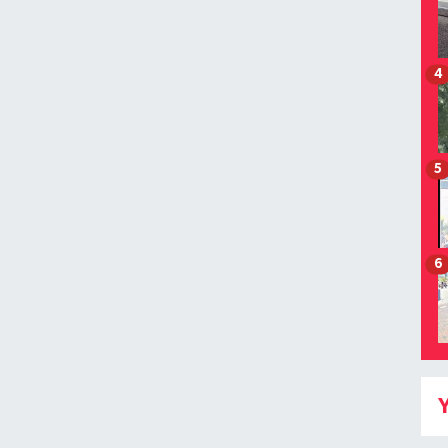
4
5
6
Y