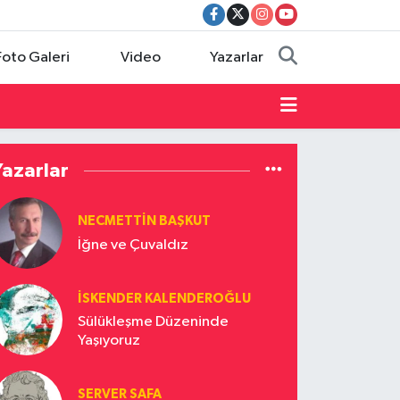
Foto Galeri
Video
Yazarlar
Yazarlar
NECMETTIN BAŞKUT
İğne ve Çuvaldız
İSKENDER KALENDEROĞLU
Sülükleşme Düzeninde
Yaşıyoruz
SERVER SAFA