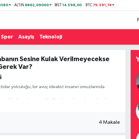
0380
6862,09000
14.598,00
79.591,74
ALTIN
BİST
BTC
Spor
Asayiş
Teknoloji
Tabanın Sesine Kulak Verilmeyecekse
 Gerek Var?
i
 iktidar yolculuğu, bir avuç idealist insanın omuzlarında
le teşkilatlarında gece gündüz demeden çalışan, kapı kapı
ndık başında nöbet tutan sıradan vatandaşlardı.
’ın “metal yorgunluğu” teşhisiyle 2017’de başlattığı
4 Makale
m da bu tabanın sesini merkeze alma vaadiydi.