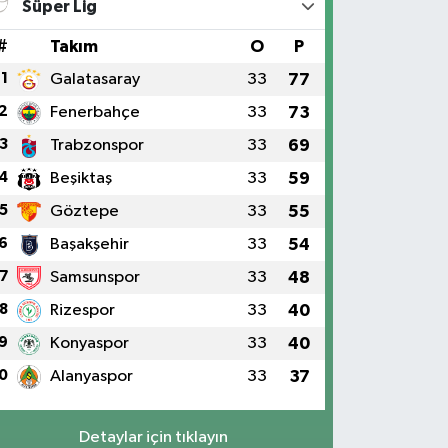
Süper Lig
#
Takım
O
P
1
Galatasaray
33
77
2
Fenerbahçe
33
73
3
Trabzonspor
33
69
4
Beşiktaş
33
59
5
Göztepe
33
55
6
Başakşehir
33
54
7
Samsunspor
33
48
8
Rizespor
33
40
9
Konyaspor
33
40
0
Alanyaspor
33
37
Detaylar için tıklayın