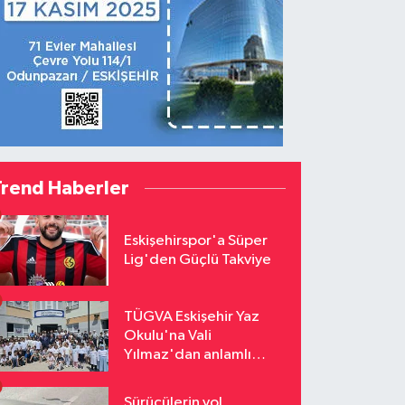
Trend Haberler
Eskişehirspor'a Süper
Lig'den Güçlü Takviye
TÜGVA Eskişehir Yaz
Okulu'na Vali
Yılmaz'dan anlamlı
ziyaret
Sürücülerin yol