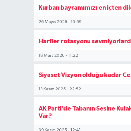
Ama bugün gelinen n
Kurban bayramımızı en içten dil
Son yerel seçimlerde
gibi, 2024’te yapıla
26 Mayıs 2026 - 10:59
Aday belirleme süreç
Harfler rotasyonu sevmiyorlard
değil, parti üst yönet
Delegeler, genel me
18 Mart 2026 - 11:22
Peki, soruyorum: **T
var?**
Siyaset Vizyon olduğu kadar Ces
-Tabanın Sessiz Çığl
13 Kasım 2025 - 22:52
Teşkilat, partinin da
O kan durursa, kalp 
AK Parti’de Tabanın Sesine Kul
2023 cumhurbaşkanlığ
Var?
geldi.
Ama 31 Mart 2024 yer
09 Kasım 2025 - 12:41
sandığa gitmedi.