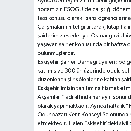
Ayrıca derneğimizin bu denli güçlen
hocamızın ESOGÜ’de çalıştığı dönemler
tezi konusu olarak lisans öğrencilerine
Çalışmaların niteliği artarak, kitap ha
şairlerimiz eserleriyle Osmangazi Ünive
yaşayan şairler konusunda bir hafıza 
bulunmuşlardır.
Eskişehir Şairler Derneği üyeleri; bölge
katılmış ve 300 ün üzerinde ödülü şeh
düzenlenen şiir şölenlerine katılan şair
Eskişehir’imizin tanıtımına hizmet etm
Akşamları” adı altında her ayın sonun
olarak yapılmaktadır. Ayrıca haftalık “H
Odunpazarı Kent Konseyi Salonunda 
etmektedir. Halen Eskişehir’deki sivil 