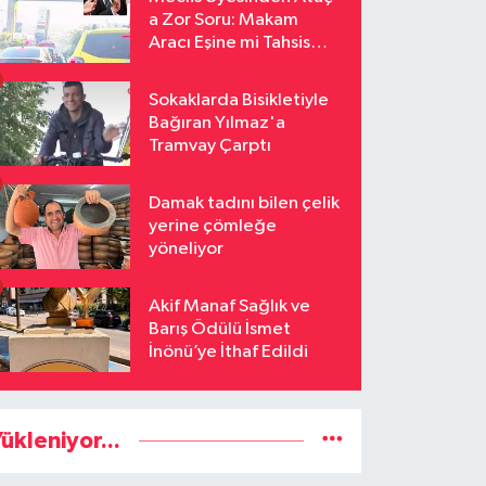
a Zor Soru: Makam
Aracı Eşine mi Tahsis
Edildi
Sokaklarda Bisikletiyle
Bağıran Yılmaz'a
Tramvay Çarptı
Damak tadını bilen çelik
yerine çömleğe
yöneliyor
Akif Manaf Sağlık ve
Barış Ödülü İsmet
İnönü’ye İthaf Edildi
ükleniyor...