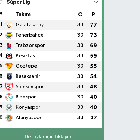
Süper Lig
#
Takım
O
P
1
Galatasaray
33
77
2
Fenerbahçe
33
73
3
Trabzonspor
33
69
4
Beşiktaş
33
59
5
Göztepe
33
55
6
Başakşehir
33
54
7
Samsunspor
33
48
8
Rizespor
33
40
9
Konyaspor
33
40
0
Alanyaspor
33
37
Detaylar için tıklayın