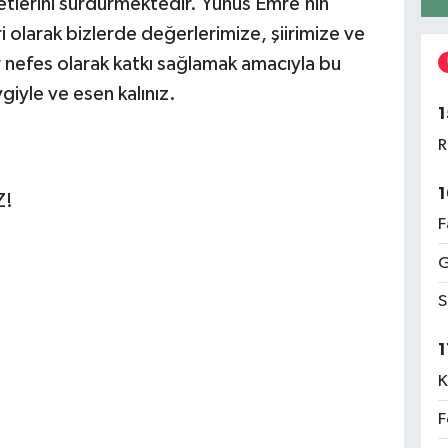
yetlerini sürdürmektedir. Yunus Emre’nin
i olarak bizlerde değerlerimize, şiirimize ve
r nefes olarak katkı sağlamak amacıyla bu
yle ve esen kalınız.
1
R
1
Z!
F
G
S
1
K
F