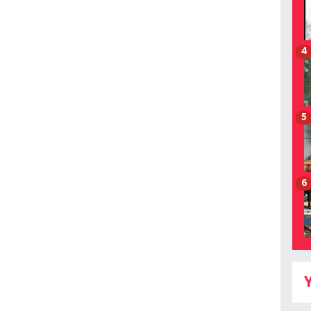
4
5
6
Y