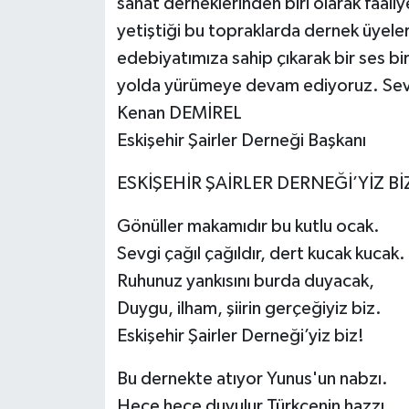
sanat derneklerinden biri olarak faali
yetiştiği bu topraklarda dernek üyeler
edebiyatımıza sahip çıkarak bir ses bi
yolda yürümeye devam ediyoruz. Sevgi
Kenan DEMİREL
Eskişehir Şairler Derneği Başkanı
ESKİŞEHİR ŞAİRLER DERNEĞİ’YİZ Bİ
Gönüller makamıdır bu kutlu ocak.
Sevgi çağıl çağıldır, dert kucak kucak.
Ruhunuz yankısını burda duyacak,
Duygu, ilham, şiirin gerçeğiyiz biz.
Eskişehir Şairler Derneği’yiz biz!
Bu dernekte atıyor Yunus'un nabzı.
Hece hece duyulur Türkçenin hazzı.