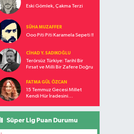
Eski Gömlek, Çakma Terzi
SÜHA MUZAFFER
Ooo Piti Piti Karamela Sepeti !!
CIHAD Y. SADIKOĞLU
Terörsüz Türkiye: Tarihî Bir
Fırsat ve Milli Bir Zafere Doğru
FATMA GÜL ÖZCAN
15 Temmuz Gecesi Millet
Kendi Hür İradesini
Savunmuştur
Süper Lig Puan Durumu