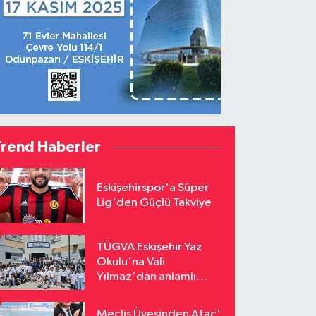
Trend Haberler
Eskişehirspor'a Süper
Lig'den Güçlü Takviye
TÜGVA Eskişehir Yaz
Okulu'na Vali
Yılmaz'dan anlamlı
ziyaret
Meclis Üyesinden Ataç'