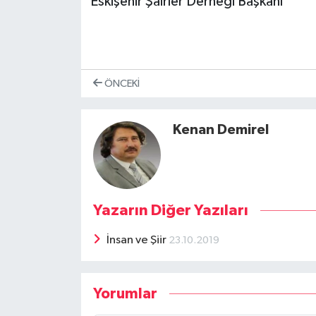
Eskişehir Şairler Derneği Başkanı
ÖNCEKI
Kenan Demirel
Yazarın Diğer Yazıları
İnsan ve Şiir
23.10.2019
Yorumlar