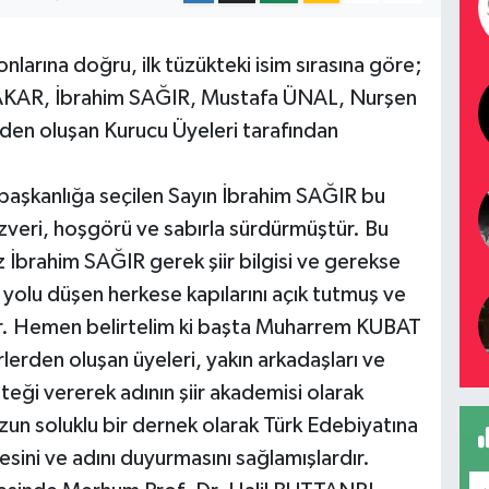
onlarına doğru, ilk tüzükteki isim sırasına göre;
KAR, İbrahim SAĞIR, Mustafa ÜNAL, Nurşen
n oluşan Kurucu Üyeleri tarafından
başkanlığa seçilen Sayın İbrahim SAĞIR bu
r özveri, hoşgörü ve sabırla sürdürmüştür. Bu
z İbrahim SAĞIR gerek şiir bilgisi ve gerekse
 yolu düşen herkese kapılarını açık tutmuş ve
tır. Hemen belirtelim ki başta Muharrem KUBAT
lerden oluşan üyeleri, yakın arkadaşları ve
teği vererek adının şiir akademisi olarak
Uzun soluklu bir dernek olarak Türk Edebiyatına
esini ve adını duyurmasını sağlamışlardır.