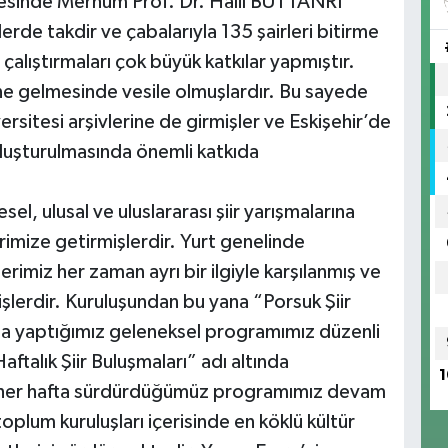
mesinde Merhum Prof. Dr. Halil BUTTANRI
de takdir ve çabalarıyla 135 şairleri bitirme
 çalıştırmaları çok büyük katkılar yapmıştır.
line gelmesinde vesile olmuşlardır. Bu sayede
rsitesi arşivlerine de girmişler ve Eskişehir’de
oluşturulmasında önemli katkıda
sel, ulusal ve uluslararası şiir yarışmalarına
rimize getirmişlerdir. Yurt genelinde
lerimiz her zaman ayrı bir ilgiyle karşılanmış ve
işlerdir. Kuruluşundan bu yana “Porsuk Şiir
da yaptığımız geleneksel programımız düzenli
aftalık Şiir Buluşmaları” adı altında
1
her hafta sürdürdüğümüz programımız devam
toplum kuruluşları içerisinde en köklü kültür