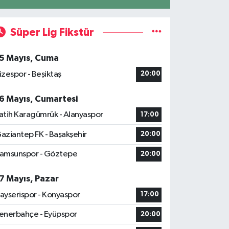
Süper Lig Fikstür
5 Mayıs, Cuma
izespor - Beşiktaş
20:00
6 Mayıs, Cumartesi
atih Karagümrük - Alanyaspor
17:00
aziantep FK - Başakşehir
20:00
amsunspor - Göztepe
20:00
7 Mayıs, Pazar
ayserispor - Konyaspor
17:00
enerbahçe - Eyüpspor
20:00