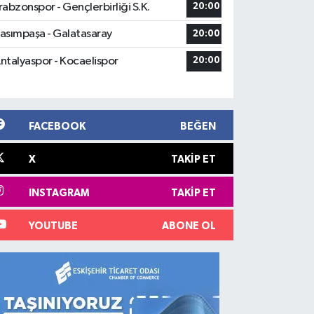
rabzonspor - Gençlerbirliği S.K.
20:00
asımpaşa - Galatasaray
20:00
ntalyaspor - Kocaelispor
20:00
FACEBOOK
BEĞEN
X
TAKIP ET
INSTAGRAM
TAKIP ET
YOUTUBE
ABONE OL