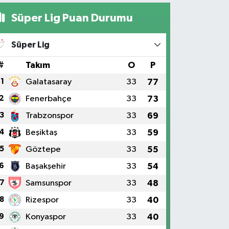
Süper Lig Puan Durumu
Süper Lig
#
Takım
O
P
1
Galatasaray
33
77
2
Fenerbahçe
33
73
3
Trabzonspor
33
69
4
Beşiktaş
33
59
5
Göztepe
33
55
6
Başakşehir
33
54
7
Samsunspor
33
48
8
Rizespor
33
40
9
Konyaspor
33
40