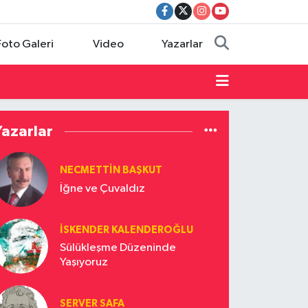
Foto Galeri
Video
Yazarlar
Yazarlar
NECMETTIN BAŞKUT
İğne ve Çuvaldız
İSKENDER KALENDEROĞLU
Sülükleşme Düzeninde
Yaşıyoruz
SERVER SAFA