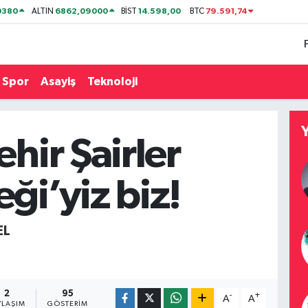
0380
6862,09000
14.598,00
79.591,74
ALTIN
BİST
BTC
Spor
Asayiş
Teknoloji
ehir Şairler
ği’yiz biz!
EL
2
95
-
+
A
A
YLAŞIM
GÖSTERIM