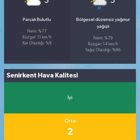
3
5
Parçalı Bulutlu
Bölgesel düzensiz yağmur
yağışlı
Nem: %77
Rüzgar: 11 km/h
Nem: %79
Kar Olasılığı: %9
Rüzgar: 14 km/h
Yağış Olasılığı: %86
Senirkent Hava Kalitesi
İyi
Orta
2