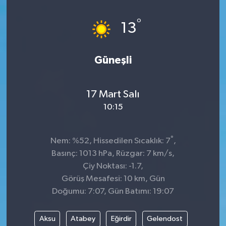
°
13
Güneşli
17 Mart Salı
10:15
°
Nem: %52, Hissedilen Sıcaklık: 7
,
Basınç: 1013 hPa, Rüzgar: 7 km/s,
Çiy Noktası: -1.7,
Görüş Mesafesi: 10 km, Gün
Doğumu: 7:07, Gün Batımı: 19:07
Aksu
Atabey
Eğirdir
Gelendost