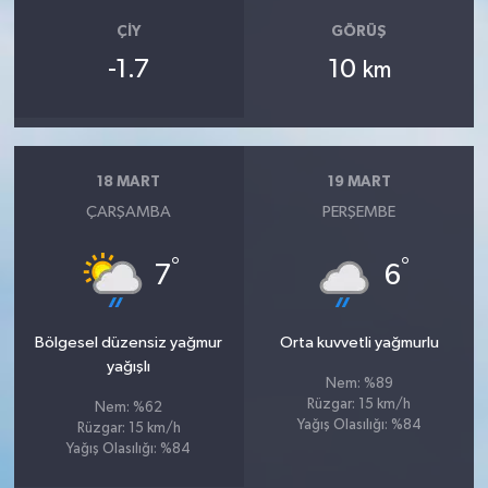
ÇIY
GÖRÜŞ
-1.7
10
km
18 MART
19 MART
ÇARŞAMBA
PERŞEMBE
°
°
7
6
Bölgesel düzensiz yağmur
Orta kuvvetli yağmurlu
yağışlı
Nem: %89
Rüzgar: 15 km/h
Nem: %62
Yağış Olasılığı: %84
Rüzgar: 15 km/h
Yağış Olasılığı: %84