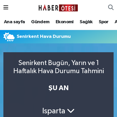
Ana sayfa
Eskişehir Nöbetçi Eczaneler
Ana sayfa
Gündem
Ekonomi
Sağlık
Spor
Gündem
Eskişehir Hava Durumu
Senirkent Hava Durumu
Ekonomi
Eskişehir Namaz Vakitleri
Sağlık
Eskişehir Trafik Yoğunluk Haritası
Senirkent Bugün, Yarın ve 1
Haftalık Hava Durumu Tahmini
Spor
Süper Lig Puan Durumu ve Fikstür
Asayiş
Tüm Manşetler
ŞU AN
Teknoloji
Son Dakika Haberleri
Isparta
Haber Arşivi