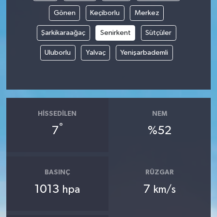
Gönen
Keçiborlu
Merkez
Şarkikaraağaç
Senirkent
Sütçüler
Uluborlu
Yalvaç
Yenişarbademli
HISSEDILEN
NEM
°
7
%52
BASINÇ
RÜZGAR
1013
7
hpa
km/s