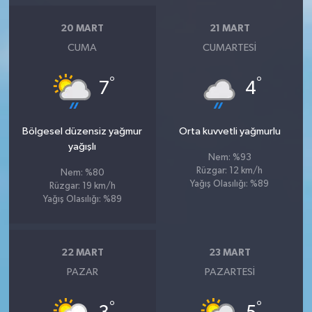
20 MART
21 MART
CUMA
CUMARTESI
°
°
7
4
Bölgesel düzensiz yağmur
Orta kuvvetli yağmurlu
yağışlı
Nem: %93
Rüzgar: 12 km/h
Nem: %80
Yağış Olasılığı: %89
Rüzgar: 19 km/h
Yağış Olasılığı: %89
22 MART
23 MART
PAZAR
PAZARTESI
°
°