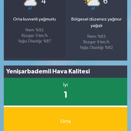
4
6
Orta kuvvetli yağmurlu
Bölgesel düzensiz yağmur
yağışlı
Nem: %92
Rüzgar: 5 km/h
Nem: %83
Yağış Olasılığı: %87
Rüzgar: 9 km/h
Yağış Olasılığı: %82
Yenişarbademli Hava Kalitesi
İyi
1
Orta