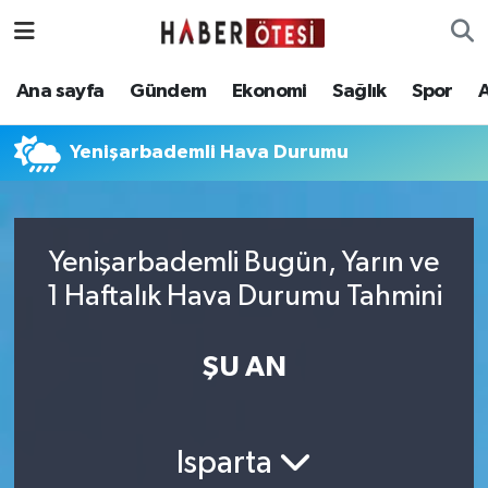
Ana sayfa
Eskişehir Nöbetçi Eczaneler
Ana sayfa
Gündem
Ekonomi
Sağlık
Spor
Gündem
Eskişehir Hava Durumu
Yenişarbademli Hava Durumu
Ekonomi
Eskişehir Namaz Vakitleri
Sağlık
Eskişehir Trafik Yoğunluk Haritası
Yenişarbademli Bugün, Yarın ve
1 Haftalık Hava Durumu Tahmini
Spor
Süper Lig Puan Durumu ve Fikstür
Asayiş
Tüm Manşetler
ŞU AN
Teknoloji
Son Dakika Haberleri
Isparta
Haber Arşivi