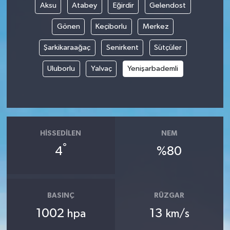
Aksu
Atabey
Eğirdir
Gelendost
Gönen
Keçiborlu
Merkez
Şarkikaraağaç
Senirkent
Sütçüler
Uluborlu
Yalvaç
Yenişarbademli
HISSEDILEN
NEM
°
4
%80
BASINÇ
RÜZGAR
1002
13
hpa
km/s