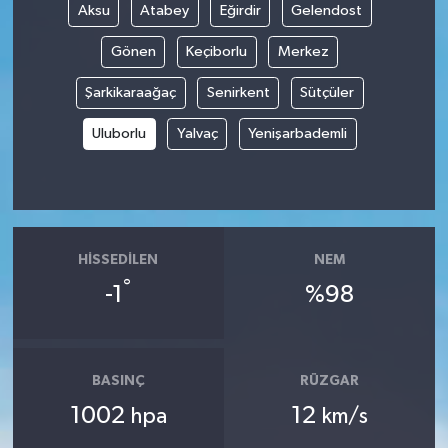
Aksu
Atabey
Eğirdir
Gelendost
Gönen
Keçiborlu
Merkez
Şarkikaraağaç
Senirkent
Sütçüler
Uluborlu
Yalvaç
Yenişarbademli
HISSEDILEN
NEM
°
-1
%98
BASINÇ
RÜZGAR
1002
12
hpa
km/s