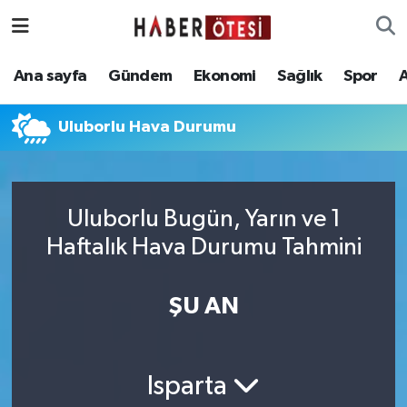
Ana sayfa
Eskişehir Nöbetçi Eczaneler
Ana sayfa
Gündem
Ekonomi
Sağlık
Spor
Gündem
Eskişehir Hava Durumu
Uluborlu Hava Durumu
Ekonomi
Eskişehir Namaz Vakitleri
Sağlık
Eskişehir Trafik Yoğunluk Haritası
Uluborlu Bugün, Yarın ve 1
Haftalık Hava Durumu Tahmini
Spor
Süper Lig Puan Durumu ve Fikstür
Asayiş
Tüm Manşetler
ŞU AN
Teknoloji
Son Dakika Haberleri
Isparta
Haber Arşivi