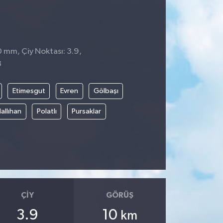
0 mm, Çiy Noktası: 3.9,
8
Etimesgut
Evren
Gölbaşı
allıhan
Polatlı
Pursaklar
ÇIY
GÖRÜŞ
3.9
10
km