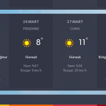
26 MART
27 MART
PERŞEMBE
CUMA
°
°
8
11
ağmur
Güneşli
Güneşli
Bölg
Nem: %67
Nem: %56
Rüzgar: 9 km/h
Rüzgar: 20 km/h
2