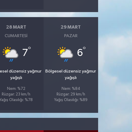
28 MART
29 MART
CUMARTESI
PAZAR
°
°
7
6
esel düzensiz yağmur
Bölgesel düzensiz yağmur
yağışlı
yağışlı
Nem: %72
Nem: %84
Rüzgar: 23 km/h
Rüzgar: 29 km/h
Yağış Olasılığı: %78
Yağış Olasılığı: %89