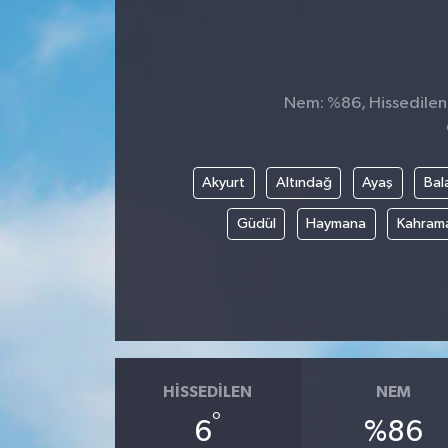
Nem: %86, Hissedilen S
Akyurt
Altındağ
Ayaş
Bal
Güdül
Haymana
Kahram
HISSEDILEN
NEM
°
6
%86