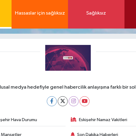
Hassaslar için sağlıksız
Sağlıksız
lusal medya hedefiyle genel habercilik anlayışına farklı bir so
işehir Hava Durumu
Eskişehir Namaz Vakitleri
 Manşetler
Son Dakika Haberleri