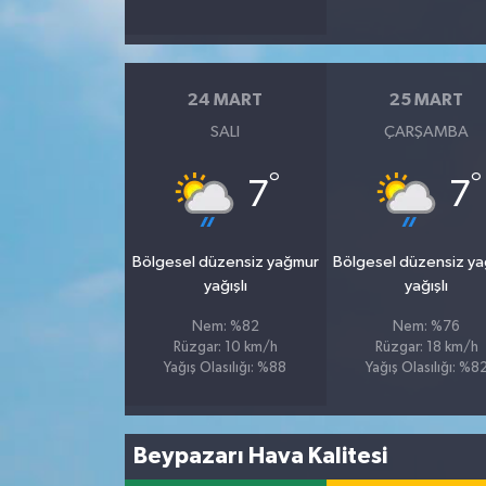
24 MART
25 MART
SALI
ÇARŞAMBA
°
°
7
7
Bölgesel düzensiz yağmur
Bölgesel düzensiz y
yağışlı
yağışlı
Nem: %82
Nem: %76
Rüzgar: 10 km/h
Rüzgar: 18 km/h
Yağış Olasılığı: %88
Yağış Olasılığı: %8
Beypazarı Hava Kalitesi