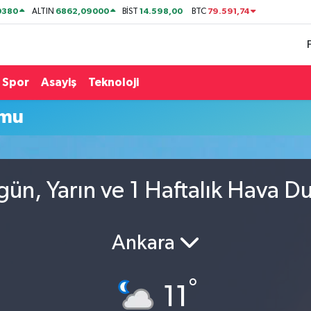
0380
6862,09000
14.598,00
79.591,74
ALTIN
BİST
BTC
Spor
Asayiş
Teknoloji
umu
ün, Yarın ve 1 Haftalık Hava 
Ankara
°
11