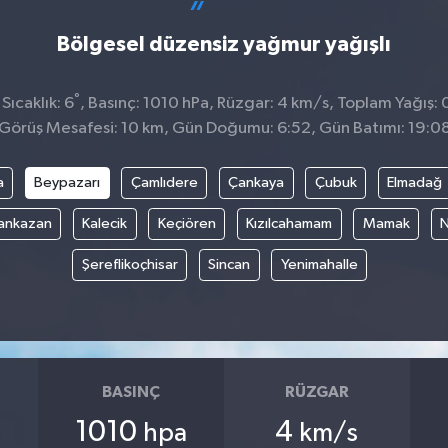
Bölgesel düzensiz yağmur yağışlı
°
ıcaklık: 6
, Basınç: 1010 hPa, Rüzgar: 4 km/s, Toplam Yağış: 
Görüş Mesafesi: 10 km, Gün Doğumu: 6:52, Gün Batımı: 19:0
a
Beypazarı
Çamlıdere
Çankaya
Çubuk
Elmadağ
ankazan
Kalecik
Keçiören
Kızılcahamam
Mamak
N
Şereflikoçhisar
Sincan
Yenimahalle
BASINÇ
RÜZGAR
1010
4
hpa
km/s