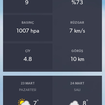
°
9
%73
BASINÇ
RÜZGAR
1007
7
hpa
km/s
ÇIY
GÖRÜŞ
4.8
10
km
23 MART
24 MART
PAZARTESI
SALI
°
°
7
8