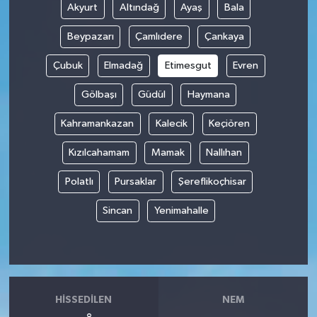
Akyurt
Altındağ
Ayaş
Bala
Beypazarı
Çamlıdere
Çankaya
Çubuk
Elmadağ
Etimesgut
Evren
Gölbaşı
Güdül
Haymana
Kahramankazan
Kalecik
Keçiören
Kızılcahamam
Mamak
Nallıhan
Polatlı
Pursaklar
Şereflikoçhisar
Sincan
Yenimahalle
HISSEDILEN
NEM