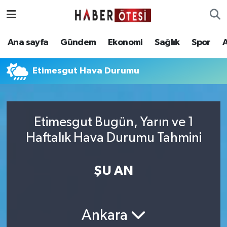
Ana sayfa
Eskişehir Nöbetçi Eczaneler
Ana sayfa
Gündem
Ekonomi
Sağlık
Spor
Gündem
Eskişehir Hava Durumu
Etimesgut Hava Durumu
Ekonomi
Eskişehir Namaz Vakitleri
Sağlık
Eskişehir Trafik Yoğunluk Haritası
Etimesgut Bugün, Yarın ve 1
Haftalık Hava Durumu Tahmini
Spor
Süper Lig Puan Durumu ve Fikstür
Asayiş
Tüm Manşetler
ŞU AN
Teknoloji
Son Dakika Haberleri
Ankara
Haber Arşivi