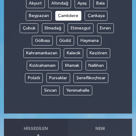
Akyurt
Altındağ
Ayaş
Bala
Beypazarı
Çamlıdere
Çankaya
Çubuk
Elmadağ
Etimesgut
Evren
Gölbaşı
Güdül
Haymana
Kahramankazan
Kalecik
Keçiören
Kızılcahamam
Mamak
Nallıhan
Polatlı
Pursaklar
Şereflikoçhisar
Sincan
Yenimahalle
HISSEDILEN
NEM