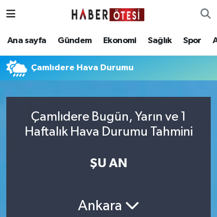
Ana sayfa
Eskişehir Nöbetçi Eczaneler
Ana sayfa
Gündem
Ekonomi
Sağlık
Spor
Gündem
Eskişehir Hava Durumu
Çamlıdere Hava Durumu
Ekonomi
Eskişehir Namaz Vakitleri
Sağlık
Eskişehir Trafik Yoğunluk Haritası
Çamlıdere Bugün, Yarın ve 1
Haftalık Hava Durumu Tahmini
Spor
Süper Lig Puan Durumu ve Fikstür
Asayiş
Tüm Manşetler
ŞU AN
Teknoloji
Son Dakika Haberleri
Ankara
Haber Arşivi