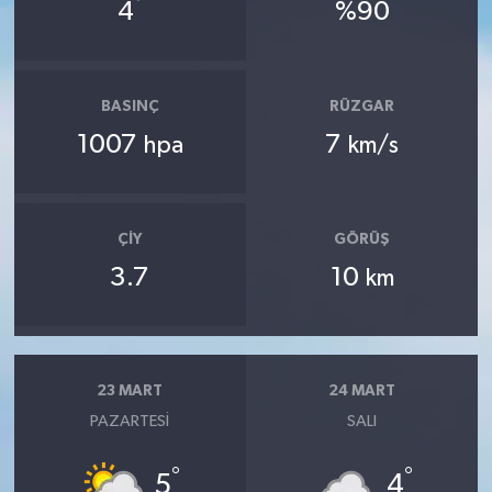
°
4
%90
BASINÇ
RÜZGAR
1007
7
hpa
km/s
ÇIY
GÖRÜŞ
3.7
10
km
23 MART
24 MART
PAZARTESI
SALI
°
°
5
4