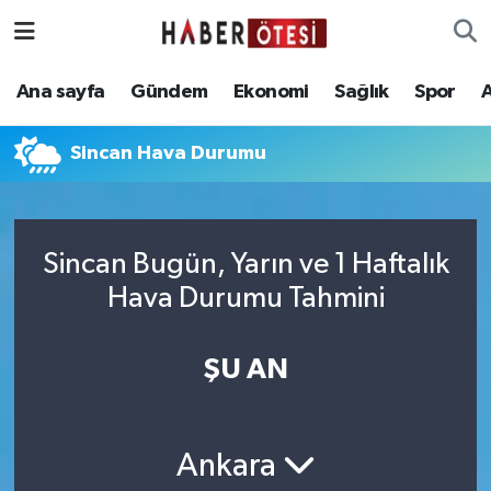
Ana sayfa
Eskişehir Nöbetçi Eczaneler
Ana sayfa
Gündem
Ekonomi
Sağlık
Spor
Gündem
Eskişehir Hava Durumu
Sincan Hava Durumu
Ekonomi
Eskişehir Namaz Vakitleri
Sağlık
Eskişehir Trafik Yoğunluk Haritası
Sincan Bugün, Yarın ve 1 Haftalık
Hava Durumu Tahmini
Spor
Süper Lig Puan Durumu ve Fikstür
Asayiş
Tüm Manşetler
ŞU AN
Teknoloji
Son Dakika Haberleri
Ankara
Haber Arşivi