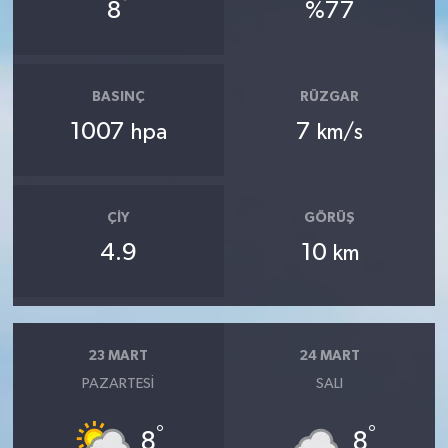
°
8
%77
BASINÇ
RÜZGAR
1007
7
hpa
km/s
ÇIY
GÖRÜŞ
4.9
10
km
23 MART
24 MART
PAZARTESI
SALI
°
°
8
8