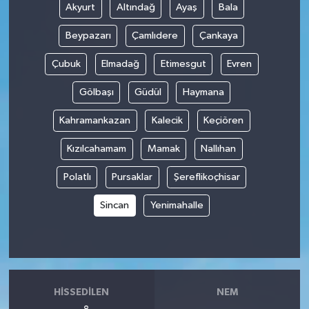
Akyurt
Altındağ
Ayaş
Bala
Beypazarı
Çamlıdere
Çankaya
Çubuk
Elmadağ
Etimesgut
Evren
Gölbaşı
Güdül
Haymana
Kahramankazan
Kalecik
Keçiören
Kızılcahamam
Mamak
Nallıhan
Polatlı
Pursaklar
Şereflikoçhisar
Sincan
Yenimahalle
HISSEDILEN
NEM